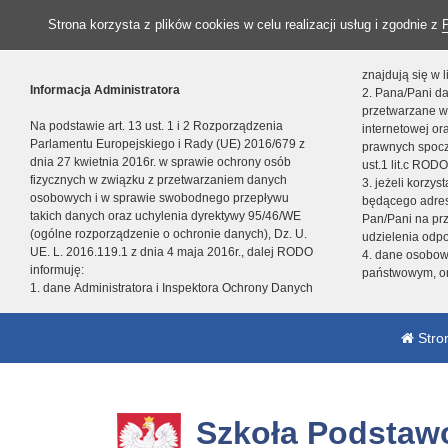
Strona korzysta z plików cookies w celu realizacji usług i zgodnie z
znajdują się w
Informacja Administratora
2. Pana/Pani da
przetwarzane w
Na podstawie art. 13 ust. 1 i 2 Rozporządzenia
internetowej o
Parlamentu Europejskiego i Rady (UE) 2016/679 z
prawnych spocz
dnia 27 kwietnia 2016r. w sprawie ochrony osób
ust.1 lit.c RODO
fizycznych w związku z przetwarzaniem danych
3. jeżeli korzy
osobowych i w sprawie swobodnego przepływu
będącego adres
takich danych oraz uchylenia dyrektywy 95/46/WE
Pan/Pani na pr
(ogólne rozporządzenie o ochronie danych), Dz. U.
udzielenia odp
UE. L. 2016.119.1 z dnia 4 maja 2016r., dalej RODO
4. dane osobo
informuję:
państwowym, or
1. dane Administratora i Inspektora Ochrony Danych
Stro
Szkoła Podstaw