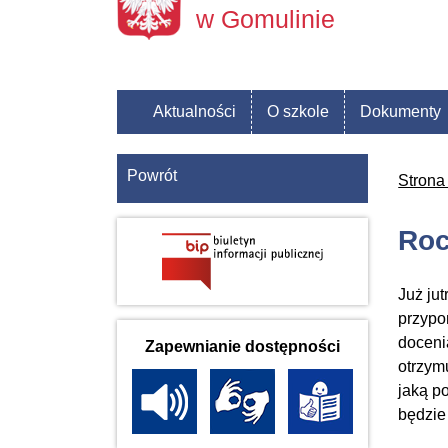
w Gomulinie
Aktualności
O szkole
Dokumenty
Powrót
Strona
Roc
Już ju
przypo
doceni
Zapewnianie dostępności
otrzym
jaką p
będzie