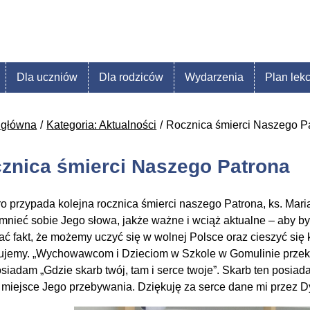
Dla uczniów
Dla rodziców
Wydarzenia
Plan lekc
 główna
Kategoria: Aktualności
Rocznica śmierci Naszego P
znica śmierci Naszego Patrona
tro przypada kolejna rocznica śmierci naszego Patrona, ks. Ma
mnieć sobie Jego słowa, jakże ważne i wciąż aktualne – aby b
ać fakt, że możemy uczyć się w wolnej Polsce oraz cieszyć się
ujemy. „Wychowawcom i Dzieciom w Szkole w Gomulinie przeka
osiadam „Gdzie skarb twój, tam i serce twoje”. Skarb ten posiad
 miejsce Jego przebywania. Dziękuję za serce dane mi przez 