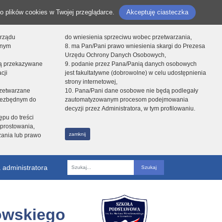
o plików cookies w Twojej przeglądarce.
Akceptuję ciasteczka
orządu
do wniesienia sprzeciwu wobec przetwarzania,
onym
8. ma Pan/Pani prawo wniesienia skargi do Prezesa
Urzędu Ochrony Danych Osobowych,
dą przekazywane
9. podanie przez Pana/Panią danych osobowych
cji
jest fakultatywne (dobrowolne) w celu udostępnienia
strony internetowej,
zetwarzane
10. Pana/Pani dane osobowe nie będą podlegały
niezbędnym do
zautomatyzowanym procesom podejmowania
decyzji przez Administratora, w tym profilowaniu.
ępu do treści
prostowania,
zamknij
zania lub prawo
 administratora
Fraza
owskiego