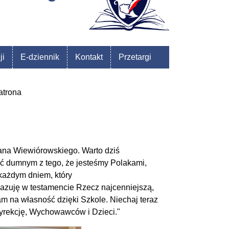
ji
E-dziennik
Kontakt
Przetargi
atrona
riana Wiewiórowskiego. Warto dziś
yć dumnym z tego, że jesteśmy Polakami,
 każdym dniem, który
zuję w testamencie Rzecz najcenniejszą,
am na własność dzięki Szkole. Niechaj teraz
Dyrekcję, Wychowawców i Dzieci."