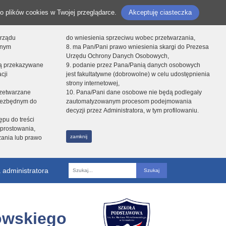
o plików cookies w Twojej przeglądarce.
Akceptuję ciasteczka
orządu
do wniesienia sprzeciwu wobec przetwarzania,
onym
8. ma Pan/Pani prawo wniesienia skargi do Prezesa
Urzędu Ochrony Danych Osobowych,
dą przekazywane
9. podanie przez Pana/Panią danych osobowych
cji
jest fakultatywne (dobrowolne) w celu udostępnienia
strony internetowej,
zetwarzane
10. Pana/Pani dane osobowe nie będą podlegały
niezbędnym do
zautomatyzowanym procesom podejmowania
decyzji przez Administratora, w tym profilowaniu.
ępu do treści
prostowania,
zamknij
zania lub prawo
 administratora
Fraza
owskiego