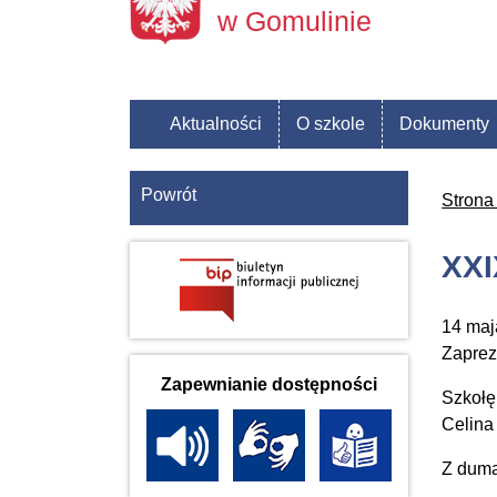
w Gomulinie
Aktualności
O szkole
Dokumenty
Powrót
Strona
XXI
14 maj
Zaprez
Zapewnianie dostępności
Szkołę
Celina
Z dumą