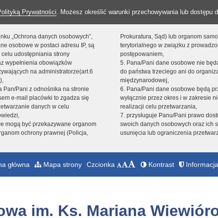
Polityką Prywatności
. Możesz określić warunki przechowywania lub dostępu d
 linku „Ochrona danych osobowych”,
Prokuratura, Sąd) lub organom sam
ne osobowe w postaci adresu IP, są
terytorialnego w związku z prowadz
 celu udostępniania strony
postępowaniem,
raz wypełnienia obowiązków
5. Pana/Pani dane osobowe nie bę
ywających na administratorze(art.6
do państwa trzeciego ani do organiza
),
międzynarodowej,
sta Pan/Pani z odnośnika na stronie
6. Pana/Pani dane osobowe będą pr
em e-mail placówki to zgadza się
wyłącznie przez okres i w zakresie 
zetwarzanie danych w celu
realizacji celu przetwarzania,
owiedzi,
7. przysługuje Panu/Pani prawo dost
we mogą być przekazywane organom
swoich danych osobowych oraz ich s
ganom ochrony prawnej (Policja,
usunięcia lub ograniczenia przetwar
na główna
Mapa strony
Czcionka
Kontrast
Informacja
owa im. Ks. Mariana Wiewiór