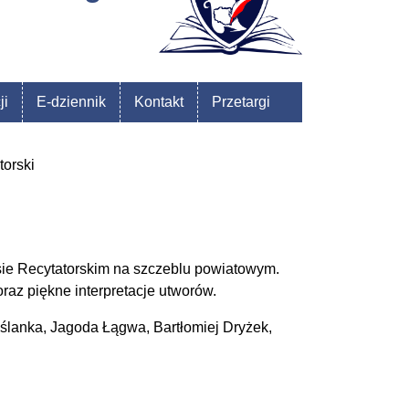
ji
E-dziennik
Kontakt
Przetargi
orski
sie Recytatorskim na szczeblu powiatowym.
az piękne interpretacje utworów.
aślanka, Jagoda Łągwa, Bartłomiej Dryżek,