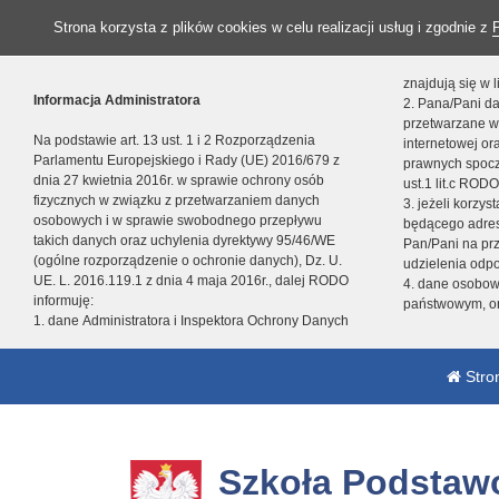
Strona korzysta z plików cookies w celu realizacji usług i zgodnie z
znajdują się w
Informacja Administratora
2. Pana/Pani da
przetwarzane w
Na podstawie art. 13 ust. 1 i 2 Rozporządzenia
internetowej o
Parlamentu Europejskiego i Rady (UE) 2016/679 z
prawnych spocz
dnia 27 kwietnia 2016r. w sprawie ochrony osób
ust.1 lit.c RODO
fizycznych w związku z przetwarzaniem danych
3. jeżeli korzy
osobowych i w sprawie swobodnego przepływu
będącego adres
takich danych oraz uchylenia dyrektywy 95/46/WE
Pan/Pani na pr
(ogólne rozporządzenie o ochronie danych), Dz. U.
udzielenia odp
UE. L. 2016.119.1 z dnia 4 maja 2016r., dalej RODO
4. dane osobo
informuję:
państwowym, or
1. dane Administratora i Inspektora Ochrony Danych
Stro
Szkoła Podstaw