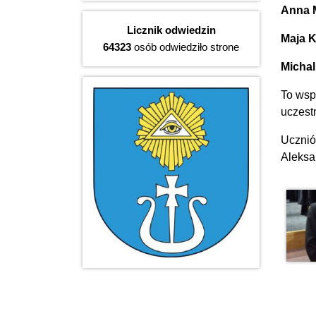
Anna Ma
Licznik odwiedzin
Maja Kr
64323
osób odwiedziło strone
Michal
To wsp
uczest
Ucznió
Aleksa