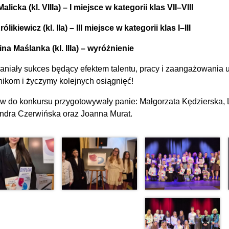
licka (kl. VIIIa) – I miejsce w kategorii klas VII–VIII
ólikiewicz (kl. IIa) – III miejsce w kategorii klas I–III
ina Maślanka (kl. IIIa) – wyróżnienie
aniały sukces będący efektem talentu, pracy i zaangażowania 
nikom i życzymy kolejnych osiągnięć!
w do konkursu przygotowywały panie: Małgorzata Kędzierska,
ndra Czerwińska oraz Joanna Murat.