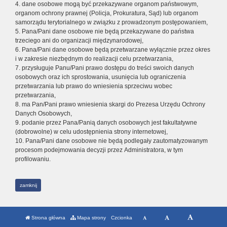
4. dane osobowe mogą być przekazywane organom państwowym,
organom ochrony prawnej (Policja, Prokuratura, Sąd) lub organom
samorządu terytorialnego w związku z prowadzonym postępowaniem,
5. Pana/Pani dane osobowe nie będą przekazywane do państwa
trzeciego ani do organizacji międzynarodowej,
6. Pana/Pani dane osobowe będą przetwarzane wyłącznie przez okres
i w zakresie niezbędnym do realizacji celu przetwarzania,
7. przysługuje Panu/Pani prawo dostępu do treści swoich danych
osobowych oraz ich sprostowania, usunięcia lub ograniczenia
przetwarzania lub prawo do wniesienia sprzeciwu wobec
przetwarzania,
8. ma Pan/Pani prawo wniesienia skargi do Prezesa Urzędu Ochrony
Danych Osobowych,
9. podanie przez Pana/Panią danych osobowych jest fakultatywne
(dobrowolne) w celu udostępnienia strony internetowej,
10. Pana/Pani dane osobowe nie będą podlegały zautomatyzowanym
procesom podejmowania decyzji przez Administratora, w tym
profilowaniu.
zamknij
Strona główna
Mapa strony
Czcionka