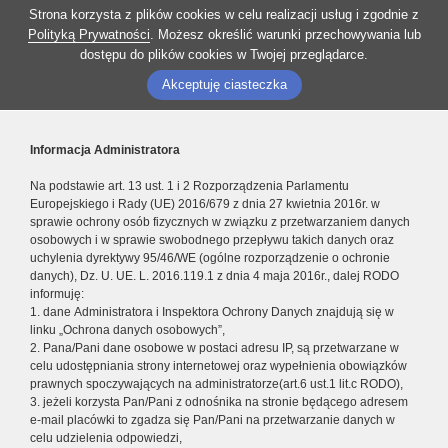
Strona korzysta z plików cookies w celu realizacji usług i zgodnie z
Polityką Prywatności
. Możesz określić warunki przechowywania lub
dostępu do plików cookies w Twojej przeglądarce.
Akceptuję ciasteczka
Informacja Administratora
Na podstawie art. 13 ust. 1 i 2 Rozporządzenia Parlamentu
Europejskiego i Rady (UE) 2016/679 z dnia 27 kwietnia 2016r. w
sprawie ochrony osób fizycznych w związku z przetwarzaniem danych
osobowych i w sprawie swobodnego przepływu takich danych oraz
uchylenia dyrektywy 95/46/WE (ogólne rozporządzenie o ochronie
danych), Dz. U. UE. L. 2016.119.1 z dnia 4 maja 2016r., dalej RODO
informuję:
1. dane Administratora i Inspektora Ochrony Danych znajdują się w
linku „Ochrona danych osobowych”,
2. Pana/Pani dane osobowe w postaci adresu IP, są przetwarzane w
celu udostępniania strony internetowej oraz wypełnienia obowiązków
prawnych spoczywających na administratorze(art.6 ust.1 lit.c RODO),
3. jeżeli korzysta Pan/Pani z odnośnika na stronie będącego adresem
e-mail placówki to zgadza się Pan/Pani na przetwarzanie danych w
celu udzielenia odpowiedzi,